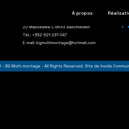
À propos
Réalisat
Poli
Contactez-nous
22 Massewee L-9633 Baschleiden
Tél.:
+352 621 231 047
E-mail:
bgmultimontage@hotmail.com
 - BG Multi-montage - All Rights Reserved. Site de
Inside Commun