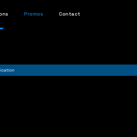
ions
Promos
Contact
tique de confidentialité
ication